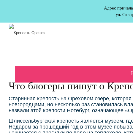
Адрес причала
ул. Скво
Что блогеры пишут о Креп
Старинная крепость на Ореховом озере, которая 
новгородцами, но несколько раз становилась вл
назвали этой крепости Нотебург, означающее «О
Шлиссельбургская крепость является музеем, гд
Недаром за прошедший год в этом музее побывал
начинается с прогулки по воде на теплоходе, ко