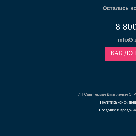
Остались в
8 80
info@p
КАК ДО 
ИП Санг Герман Дмитриевич ОГ
Политика конфиден
Создание и продвиже