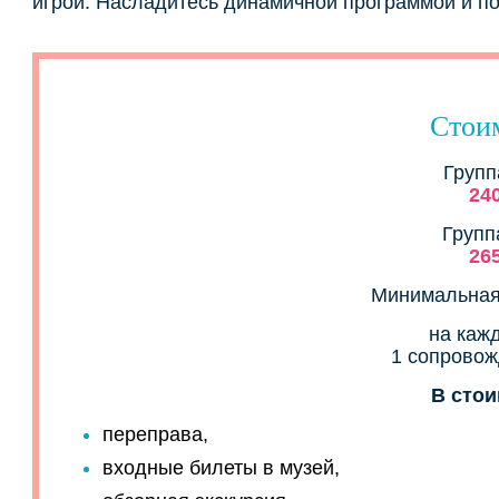
игрой. Насладитесь динамичной программой и по
Стои
Групп
24
Групп
26
Минимальная 
на каж
1 сопрово
В стои
переправа,
входные билеты в музей,