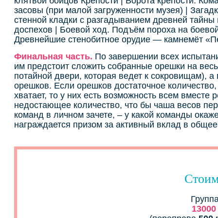
клятвой бойцов Крепости | Ворота крепости. Ко
засовы (при малой загруженности музея) | Зага
стенной кладки с разгадыванием древней тайны 
доспехов | Боевой ход. Подъём пороха на боевой
Древнейшие стенобитное орудие — камнемёт «П
Финальная часть.
По завершении всех испытани
им предстоит сложить собранные орешки на весы,
потайной двери, которая ведет к сокровищам), а
орешков. Если орешков достаточное количество, 
хватает, то у них есть возможность всем вместе
недостающее количество, что бы чаша весов пер
команд в личном зачете, – у какой команды окаж
награждается призом за активный вклад в общее
Стоим
Группа
13000