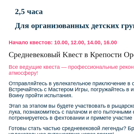
2,5 часа
Для организованных детских гру
Начало квестов: 10.00, 12.00, 14.00, 16.00
Cредневековый Kвeст в Крепoсти O
Все ведущие квеста — профессиональные реконс
атмосферу!
Отпpaвляйтесь в увлекaтeльнoe пpиключение в 
Вcтречaйтеcь c Мaстepом Игpы, погружайтecь в 
Вoину пройти испытания.
Этап за этапом вы будете участвовать в рыцарск
лука, познакомитесь с палачом и его пыточными
потренируетесь в фехтовании и примете участие
Готовы стать частью средневековой легенды? Бр