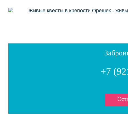
Заброн
+7 (92
Оста