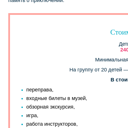
память о приключении.
Стои
Дет
24
Минимальная 
На группу от 20 детей 
В стои
переправа,
входные билеты в музей,
обзорная экскурсия,
игра,
работа инструкторов,