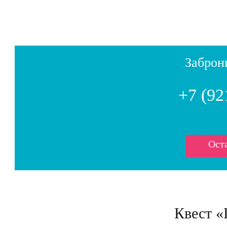
Заброн
+7 (92
Оста
Квест «