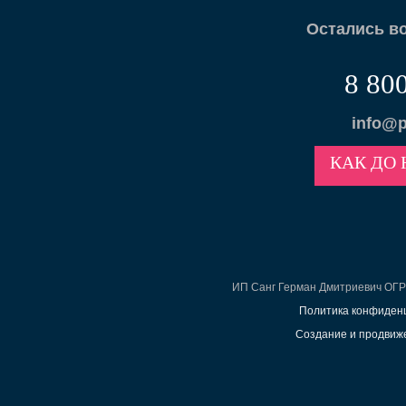
Остались в
8 80
info@p
КАК ДО 
ИП Санг Герман Дмитриевич ОГ
Политика конфиден
Создание и продвиже