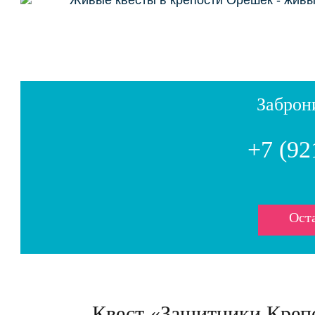
Заброн
+7 (92
Оста
Квест «Защитники Крепо