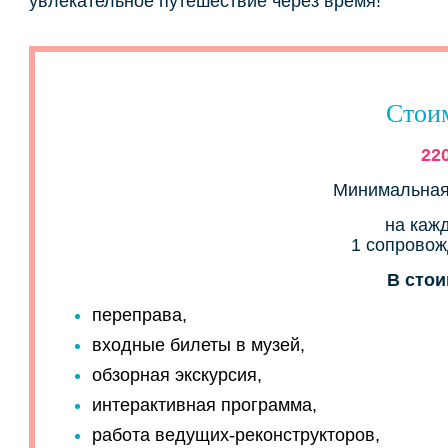
увлекательное путешествие через время!
Стои
22
Минимальная 
на каж
1 сопрово
В стои
переправа,
входные билеты в музей,
обзорная экскурсия,
интерактивная программа,
работа ведущих-реконструкторов,