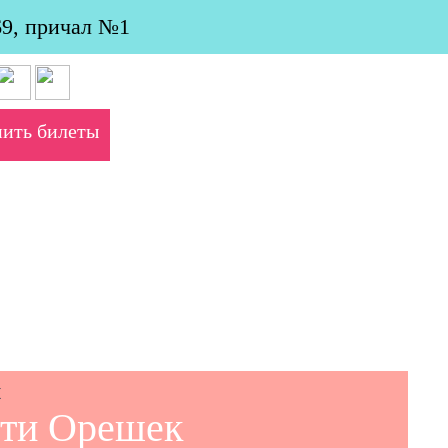
69, причал №1
пить билеты
сти Орешек