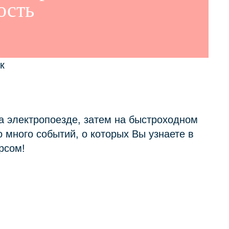
ость
а электропоезде, затем на быстроходном
 много событий, о которых Вы узнаете в
рсом!