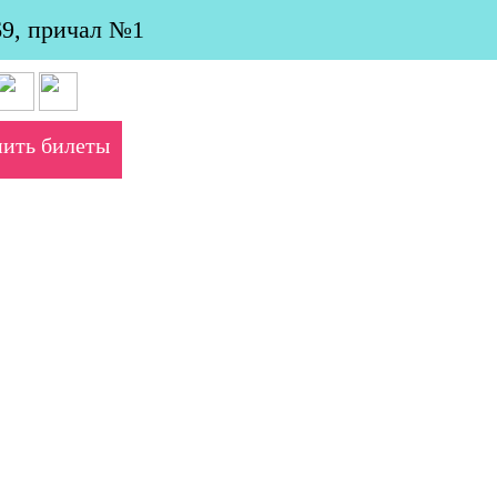
69, причал №1
пить билеты