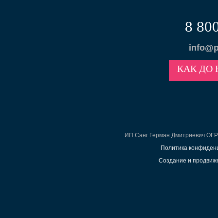
8 80
info@p
КАК ДО 
ИП Санг Герман Дмитриевич ОГ
Политика конфиден
Создание и продвиже