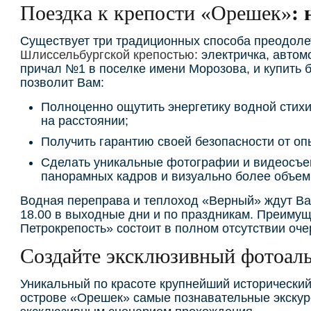
Поездка к крепости «Орешек»
: 
Существует три традиционных способа преодоле
Шлиссельбургской крепостью
: электричка, авто
причал №1 в поселке имени Морозова, и купить 
позволит Вам:
Полноценно ощутить энергетику водной стих
на расстоянии;
Получить гарантию своей безопасности от оп
Сделать уникальные фотографии и видеосъем
панорамных кадров и визуально более объе
Водная переправа и теплоход «Верный» ждут Вас 
18.00 в выходные дни и по праздникам. Преимущ
Петрокрепость» состоит в полном отсутствии оч
Создайте эксклюзивный фотоал
Уникальный по красоте крупнейший исторический
острове «Орешек» самые познавательные экскурси