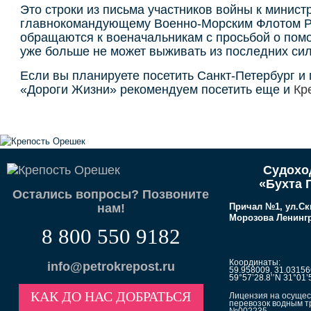
Это строки из письма участников войны к минис
главнокомандующему Военно-Морским Флотом Ро
обращаются к военачальникам с просьбой о пом
уже больше не может выживать из последних сил
Если вы планируете посетить Санкт-Петербург и 
«Дороги Жизни» рекомендуем посетить еще и
Кр
Судохо
«Бухта 
Остались вопросы? Позвоните
нам!
Причал №1, ул.Ск
Морозова Ленингр
8 800 550 9182
Координаты:
info@petrokrepost.ru
59.958009, 31.03156
59°57’28.8’’N 31°01’5
КАК ДО НАС ДОБРАТЬСЯ
Лицензия на осущес
перевозок водным т
№002235