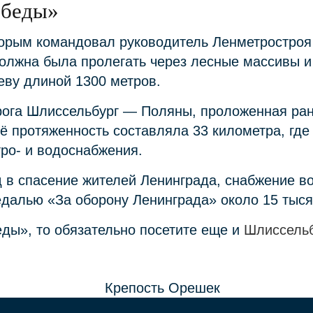
обеды»
орым командовал руководитель Ленметростроя 
должна была пролегать через лесные массивы и
еву длиной 1300 метров.
рога Шлиссельбург — Поляны, проложенная ран
Её протяженность составляла 33 километра, где 
тро- и водоснабжения.
в спасение жителей Ленинграда, снабжение во
далью «За оборону Ленинграда» около 15 тыся
еды», то обязательно посетите еще и
Шлиссельб