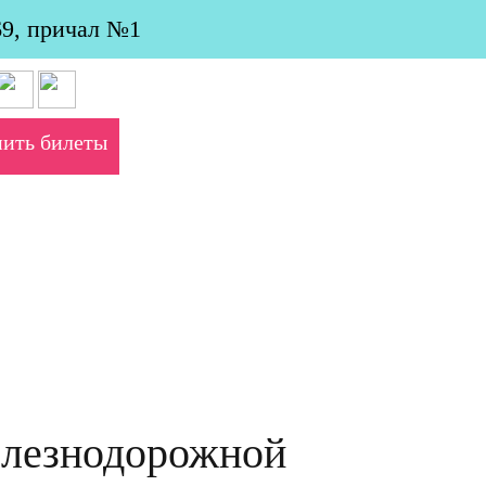
69, причал №1
пить билеты
елезнодорожной