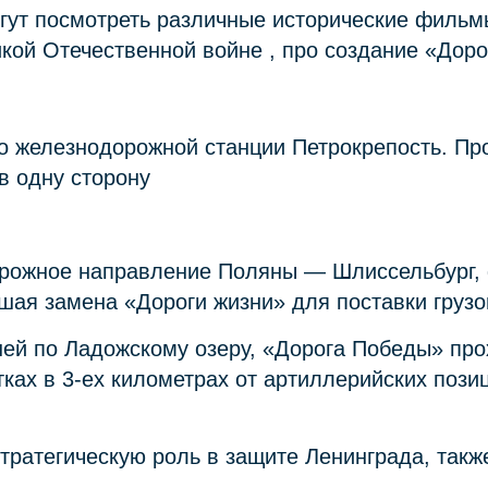
ут посмотреть различные исторические фильмы
кой Отечественной войне , про создание «Доро
до железнодорожной станции Петрокрепость. Пр
в одну сторону
рожное направление Поляны — Шлиссельбург, 
шая замена «Дороги жизни» для поставки грузо
шей по Ладожскому озеру, «Дорога Победы» пр
ках в 3-ех километрах от артиллерийских пози
ратегическую роль в защите Ленинграда, также