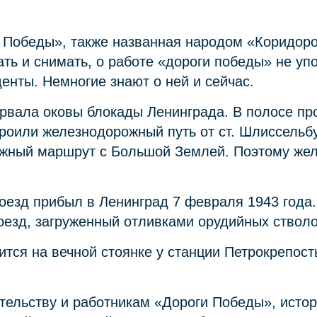
а Победы», также названная народом «Коридоро
ть и снимать, о работе «дороги победы» не у
енты. Немногие знают о ней и сейчас.
орвала оковы блокады Ленинграда. В полосе п
троили железнодорожный путь от ст. Шлиссельбу
жный маршрут с Большой Землей. Поэтому жел
езд прибыл в Ленинград 7 февраля 1943 года. 
езд, загруженный отливками орудийных стволов
ится на вечной стоянке у станции Петрокрепос
тельству и работникам «Дороги Победы», истор